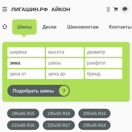
ЛИГАШИН.РФ
АЙКОН
Шины
Диски
Шиномонтаж
Контакты
Подобрать шины
?
185x65 R15
195x55 R16
205x55 R16
215x65 R16
225x50 R17
235x45 R18